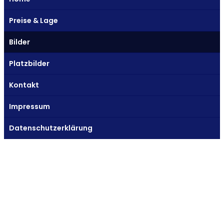
Preise & Lage
Bilder
Platzbilder
Kontakt
Impressum
Datenschutzerklärung
Das
könnte
Ihr
Platz
sein...