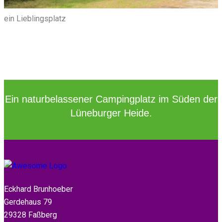
ein Lieblingsplatz
Ein naturbelassener Campingplatz im Süden der
Lüneburger Heide.
Eckhard Brunhoeber
Gerdehaus 79
29328 Faßberg